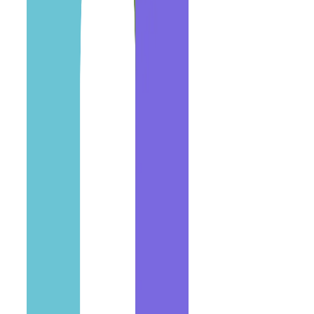
Scrum Masters y PMs ágiles
CSM/PSM para equipos de desarrollo · PM para proyectos tech mayo
Perfil SMs/PMs
• Certificaciones: CSM, PSM, SAFe, PMP®
• 3–10+ años en empresas tech
• Conocimiento técnico (arquitectura, stack, Git)
• Jira, Confluence, Azure DevOps, GitHub Projects
Tipos de proyectos
• Productos SaaS (sprints continuos)
• MVPs en startups
• Implementación de plataformas
• Migración a cloud (AWS, Azure, GCP)
• APIs y microservicios
SM/PM outsourcing: