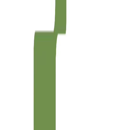
Agilidad
90
%
Scrum
Kanban
SaaS