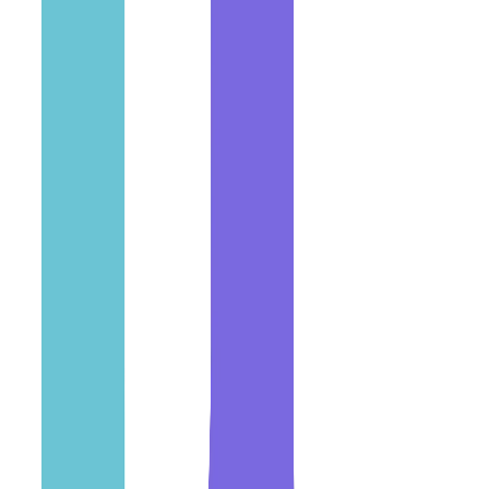
MVP para startups (4–6 meses)
Producto SaaS completo
Apps móviles iOS/Android
Plataformas backoffice
APIs y microservicios