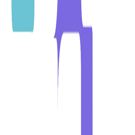
Integración API entre plataformas
Webhooks para eventos en tiempo real
ETL para consolidación de datos
Automatización de workflows entre sistemas
¿Scrum Master vs Project Manager: cuál necesito?
¿Alternative provee solo SM/PM o también developers?
¿Trabajan con metodologías específicas (Scrum, Kanban, SAFe)?
¿Entienden stack tecnológico moderno o son solo gestores?