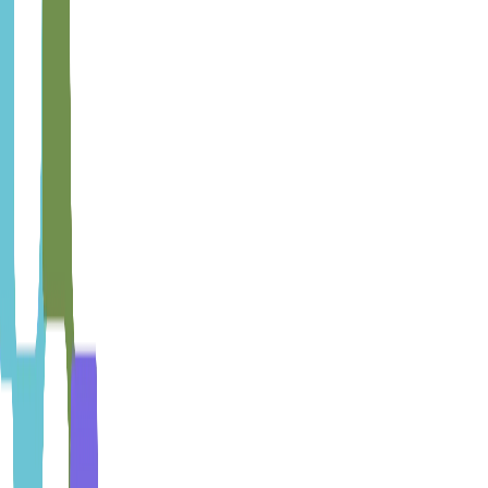
Conoce más
Diseño Organizacional
Diseño o rediseño de estructura organizacional alineada a estrategia:
organigrama, roles, responsabilidades, procesos de governance,
modelo operativo.
Para quién:
Empresas escalando que necesitan nueva estructura,
organizaciones con silos disfuncionales, fusiones/adquisiciones que
requieren integración
Resultado típico:
Estructura organizacional optimizada + perfiles de
puesto + modelo de governance + plan de transición
Conoce más