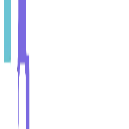
Entendemos situación actual: entorno competitivo, capacidades
internas, cultura, desafíos, oportunidades.
PASO
2
:
CO-CREACIÓN
Workshops estratégicos con liderazgo. No imponemos estrategia;
co-creamos con equipo para asegurar ownership.
PASO
3
:
DISEÑO
Desarrollamos plan estratégico completo: visión, objetivos,
iniciativas, KPIs, roadmap, business cases.
PASO
4
:
CASCADA
Traducimos estrategia a objetivos operacionales por departamento.
Cada persona sabe cómo contribuye.