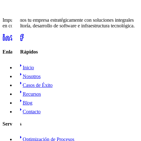
Propuesta personalizada
Solicitar Diagnóstico Estratégico
Impulsamos tu empresa estratégicamente con soluciones integrales
WhatsApp
en consultoría, desarrollo de software e infraestructura tecnológica.
Enlaces Rápidos
Inicio
Nosotros
Casos de Éxito
Recursos
Blog
Contacto
Servicios
Optimización de Procesos