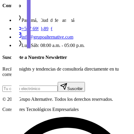
Contacto
Panamá, Ciudad de Panamá
+507 6990-8906
info@grupoalternative.com
Lun-Sáb: 08:00 a.m. - 05:00 p.m.
Suscríbete a Nuestro Newsletter
Recibe insights y tendencias de consultoría directamente en tu
correo.
Suscribir
©
2026
Grupo Alternative.
Todos los derechos reservados.
Consultores Tecnológicos Empresariales