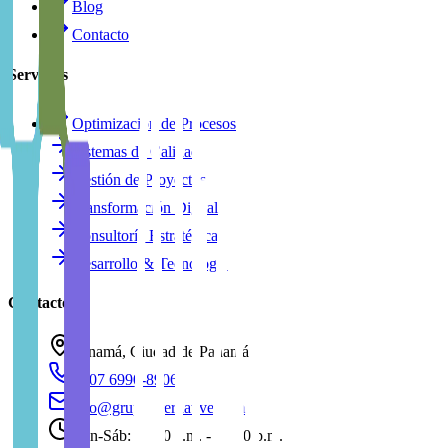
Blog
Contacto
Servicios
Optimización de Procesos
Sistemas de Calidad
Gestión de Proyectos
Transformación Digital
Consultoría Estratégica
Desarrollo & Tecnología
Contacto
Panamá, Ciudad de Panamá
+507 6990-8906
info@grupoalternative.com
Lun-Sáb: 08:00 a.m. - 05:00 p.m.